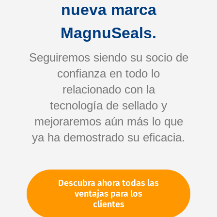
nueva marca
MagnuSeals.
Seguiremos siendo su socio de
confianza en todo lo
relacionado con la
tecnología de sellado y
Saltar
mejoraremos aún más lo que
al
comienzo
ya ha demostrado su eficacia.
de
Su número de artículo:
la
No especificado
galería
Número de artículo
11600
Descubra ahora todas las
de
ventajas para los
imágenes
clientes
Por favor, inicie sesión
Su precio: