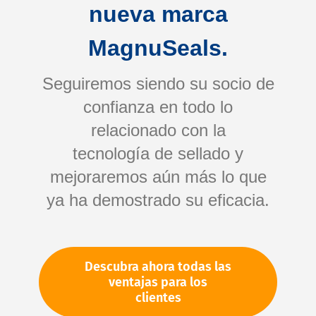
nueva marca
MagnuSeals.
Seguiremos siendo su socio de
confianza en todo lo
relacionado con la
tecnología de sellado y
Saltar
mejoraremos aún más lo que
al
comienzo
ya ha demostrado su eficacia.
de
Su número de artículo:
la
No especificado
galería
Número de artículo
81953
Descubra ahora todas las
de
ventajas para los
imágenes
clientes
Por favor, inicie sesión
Su precio: