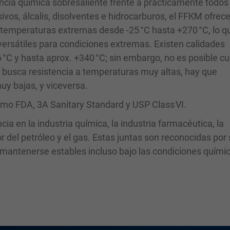
cia química sobresaliente frente a prácticamente todos 
ivos, álcalis, disolventes e hidrocarburos, el FFKM ofrec
temperaturas extremas desde -25 °C hasta +270 °C, lo qu
ersátiles para condiciones extremas. Existen calidades
°C y hasta aprox. +340 °C; sin embargo, no es posible cu
 busca resistencia a temperaturas muy altas, hay que
uy bajas, y viceversa.
mo FDA, 3A Sanitary Standard y USP Class VI.
ia en la industria química, la industria farmacéutica, la
r del petróleo y el gas. Estas juntas son reconocidas por
a mantenerse estables incluso bajo las condiciones quími