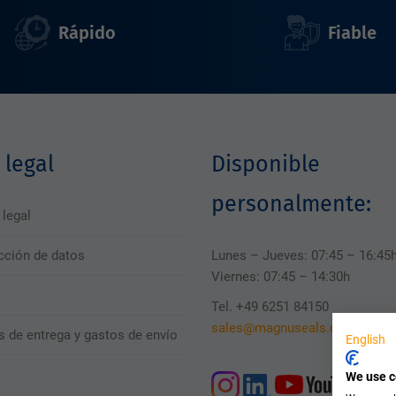
Rápido
Fiable
 legal
Disponible
personalmente:
 legal
cción de datos
Lunes – Jueves: 07:45 – 16:45
Viernes: 07:45 – 14:30h
Tel. +49 6251 84150
sales@magnuseals.com
s de entrega y gastos de envío
English
We use c