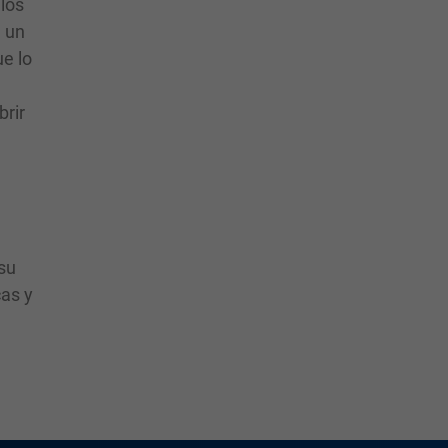
los
e un
e lo
brir
 su
cas y