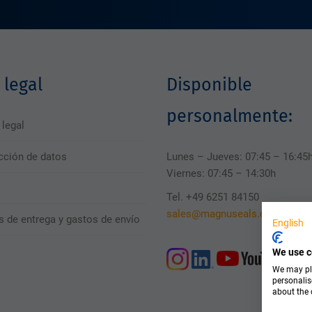
 legal
Disponible
personalmente:
 legal
cción de datos
Lunes – Jueves: 07:45 – 16:45
Viernes: 07:45 – 14:30h
Tel. +49 6251 84150
sales@magnuseals.com
s de entrega y gastos de envío
English
We use c
We may pla
personalis
about the 