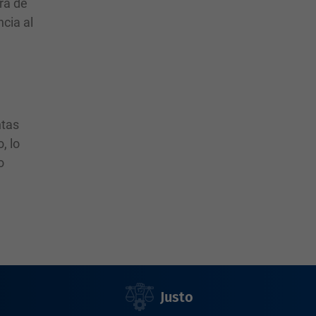
ra de
ncia al
n
ntas
, lo
o
Justo