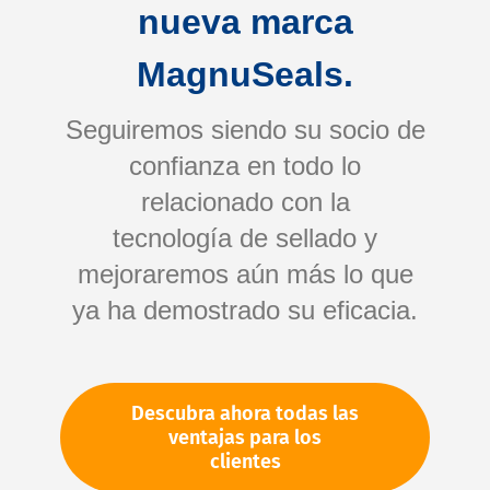
nueva marca
MagnuSeals.
Seguiremos siendo su socio de
confianza en todo lo
relacionado con la
tecnología de sellado y
Saltar
mejoraremos aún más lo que
al
comienzo
ya ha demostrado su eficacia.
de
la
galería
Su número de artículo:
Descubra ahora todas las
de
No especificado
ventajas para los
imágenes
Número de artículo
89397
clientes