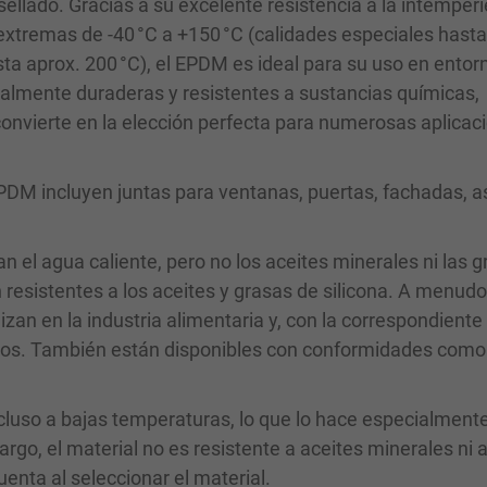
ellado. Gracias a su excelente resistencia a la intemperie
 extremas de -40 °C a +150 °C (calidades especiales hast
sta aprox. 200 °C), el EPDM es ideal para su uso en entor
almente duraderas y resistentes a sustancias químicas,
s convierte en la elección perfecta para numerosas aplicac
DM incluyen juntas para ventanas, puertas, fachadas, a
an el agua caliente, pero no los aceites minerales ni las 
 resistentes a los aceites y grasas de silicona. A menudo
izan en la industria alimentaria y, con la correspondiente
ros. También están disponibles con conformidades como
ncluso a bajas temperaturas, lo que lo hace especialment
rgo, el material no es resistente a aceites minerales ni 
enta al seleccionar el material.