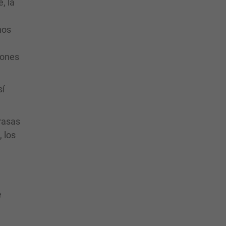
, la
a
nos
iones
sí
grasas
, los
e
a