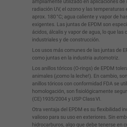
ampliamente utilizado en aplicaciones de s
radiación UV, el ozono y las temperaturas
aprox. 180 °C; agua caliente y vapor de ha
exigentes. Las juntas de EPDM son especi
ácidos, álcalis y vapor de agua, lo que la
industriales y de construcción.
Los usos más comunes de las juntas de EP
como juntas en la industria automotriz.
Los anillos tóricos (O-rings) de EPDM toler
animales (¡como la leche!). En cambio, son
anillos tóricos con conformidad FDA se util
homologación, son fisiológicamente segu
(CE) 1935/2004 y USP Class VI.
Otra ventaja del EPDM es su flexibilidad i
valioso para su uso en exteriores. Sin emba
hidrocarburos, algo que debe tenerse en cu