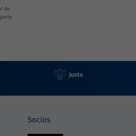
or de
mperie
Justo
Socios