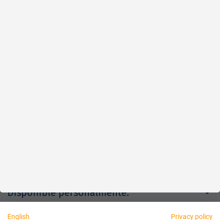
Rápido
Fiable
Justo
Acerca de nosotros
Aviso legal
Disponible personalmente:
English
Privacy policy