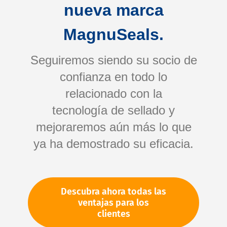
nueva marca
MagnuSeals.
Seguiremos siendo su socio de
confianza en todo lo
relacionado con la
tecnología de sellado y
Saltar
mejoraremos aún más lo que
al
comienzo
ya ha demostrado su eficacia.
de
Su número de artículo:
la
No especificado
galería
Número de artículo
94573
Descubra ahora todas las
de
ventajas para los
imágenes
clientes
Por favor, inicie sesión
Su precio: