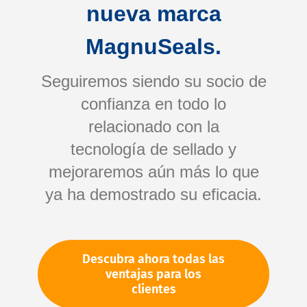
nueva marca
MagnuSeals.
Seguiremos siendo su socio de
confianza en todo lo
relacionado con la
tecnología de sellado y
Saltar
mejoraremos aún más lo que
al
comienzo
ya ha demostrado su eficacia.
de
Su número de artículo:
la
No especificado
galería
Número de artículo
93634
Descubra ahora todas las
de
ventajas para los
imágenes
clientes
Por favor, inicie sesión
Su precio: