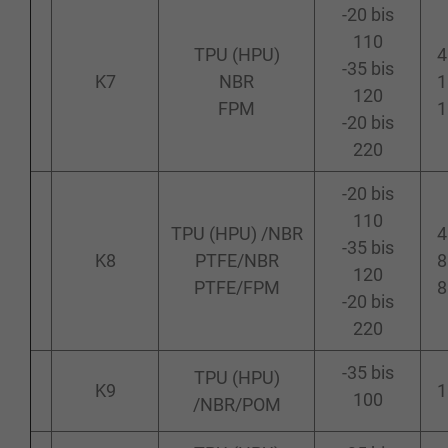
-20 bis
110
TPU (HPU)
4
-35 bis
K7
NBR
1
120
FPM
1
-20 bis
220
-20 bis
110
TPU (HPU) /NBR
4
-35 bis
K8
PTFE/NBR
8
120
PTFE/FPM
8
-20 bis
220
-35 bis
TPU (HPU)
K9
1
100
/NBR/POM