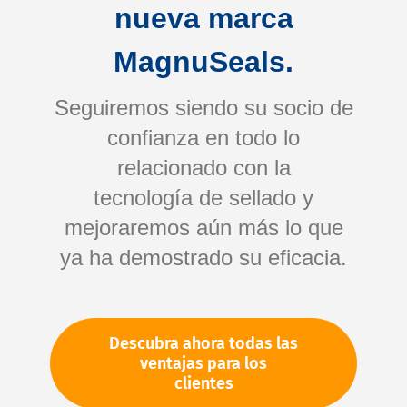
nueva marca
MagnuSeals.
Seguiremos siendo su socio de
confianza en todo lo
relacionado con la
tecnología de sellado y
Saltar
mejoraremos aún más lo que
al
comienzo
ya ha demostrado su eficacia.
de
Su número de artículo:
la
No especificado
galería
Número de artículo
91533
Descubra ahora todas las
de
ventajas para los
imágenes
clientes
Por favor, inicie sesión
Su precio: