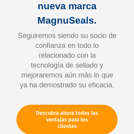
nueva marca
MagnuSeals.
Seguiremos siendo su socio de
confianza en todo lo
relacionado con la
tecnología de sellado y
Saltar
mejoraremos aún más lo que
al
comienzo
ya ha demostrado su eficacia.
de
Su número de artículo:
la
No especificado
galería
Número de artículo
91589
Descubra ahora todas las
de
ventajas para los
imágenes
clientes
Por favor, inicie sesión
Su precio: