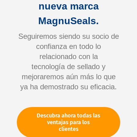
nueva marca
MagnuSeals.
Seguiremos siendo su socio de
confianza en todo lo
relacionado con la
tecnología de sellado y
Saltar
mejoraremos aún más lo que
al
comienzo
ya ha demostrado su eficacia.
de
Su número de artículo:
la
No especificado
galería
Número de artículo
97774
Descubra ahora todas las
de
ventajas para los
imágenes
clientes
Por favor, inicie sesión
Su precio: