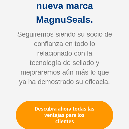
nueva marca
MagnuSeals.
Seguiremos siendo su socio de
confianza en todo lo
relacionado con la
tecnología de sellado y
Saltar
mejoraremos aún más lo que
al
comienzo
ya ha demostrado su eficacia.
de
Su número de artículo:
la
No especificado
galería
Número de artículo
81242
Descubra ahora todas las
de
ventajas para los
imágenes
clientes
Por favor, inicie sesión
Su precio: