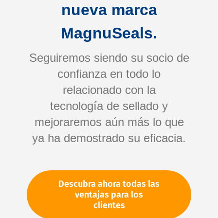
nueva marca
MagnuSeals.
Seguiremos siendo su socio de
confianza en todo lo
relacionado con la
tecnología de sellado y
Saltar
mejoraremos aún más lo que
al
ya ha demostrado su eficacia.
comienzo
de
Su número de artículo:
la
No especificado
galería
Número de artículo
75085
Descubra ahora todas las
de
ventajas para los
imágenes
clientes
Por favor, inicie sesión
Su precio: