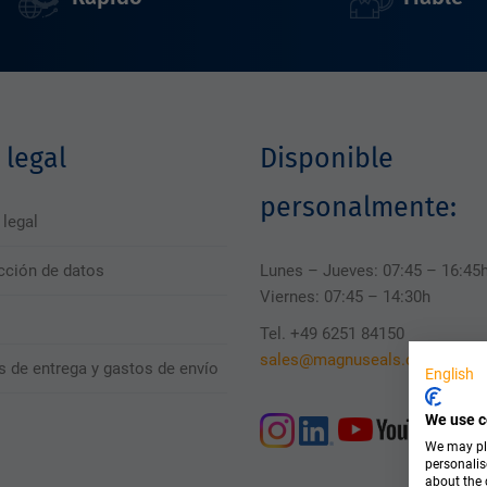
 legal
Disponible
personalmente:
 legal
cción de datos
Lunes – Jueves: 07:45 – 16:45
Viernes: 07:45 – 14:30h
Tel. +49 6251 84150
sales@magnuseals.com
s de entrega y gastos de envío
English
We use c
We may pla
personalis
about the 