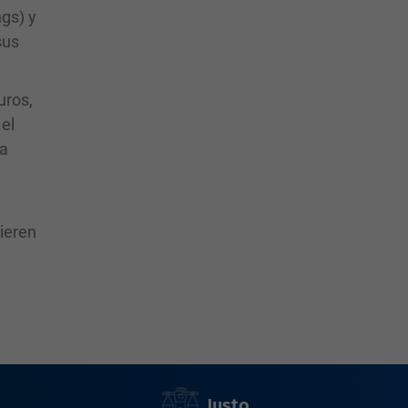
ngs) y
sus
uros,
el
la
uieren
Justo