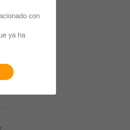
lacionado con
ue ya ha
a