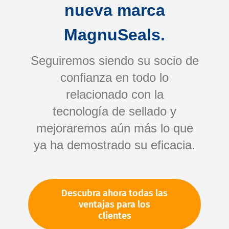
nueva marca
MagnuSeals.
Seguiremos siendo su socio de
confianza en todo lo
relacionado con la
Saltar
tecnología de sellado y
al
comienzo
mejoraremos aún más lo que
de
ya ha demostrado su eficacia.
Su número de artículo:
la
No especificado
galería
Número de artículo
96784
de
Descubra ahora todas las
imágenes
Por favor, inicie sesión
ventajas para los
Su precio:
clientes
más IVA. Información sobre
costes de envío y plazos de