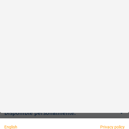
Rápido
Fiable
Justo
Acerca de nosotros
Aviso legal
Disponible personalmente:
English
Privacy policy