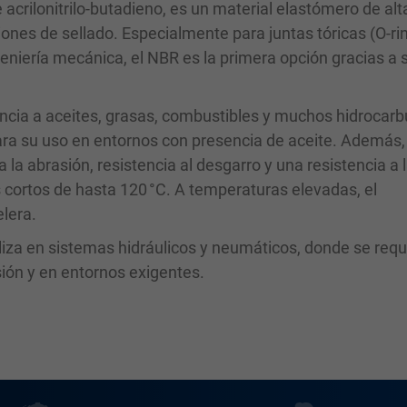
crilonitrilo-butadieno, es un material elastómero de alt
iones de sellado. Especialmente para juntas tóricas (O-ri
ngeniería mecánica, el NBR es la primera opción gracias a 
encia a aceites, grasas, combustibles y muchos hidrocarb
ra su uso en entornos con presencia de aceite. Además, 
a la abrasión, resistencia al desgarro y una resistencia a 
s cortos de hasta 120 °C. A temperaturas elevadas, el
elera.
iliza en sistemas hidráulicos y neumáticos, donde se req
sión y en entornos exigentes.