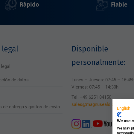
Rápido
Fiable
 legal
Disponible
personalmente:
 legal
cción de datos
Lunes – Jueves: 07:45 – 16:45
Viernes: 07:45 – 14:30h
Tel. +49 6251 84150
sales@magnuseals.com
s de entrega y gastos de envío
English
We use c
We may pla
personalis