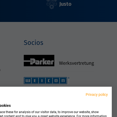
Justo
Socios
h
Privacy policy
ookies
ce these for analysis of our visitor data, to improve our website, show
ed content and to give you a great website experience. For more information