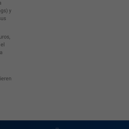
a
ngs) y
sus
uros,
el
la
uieren