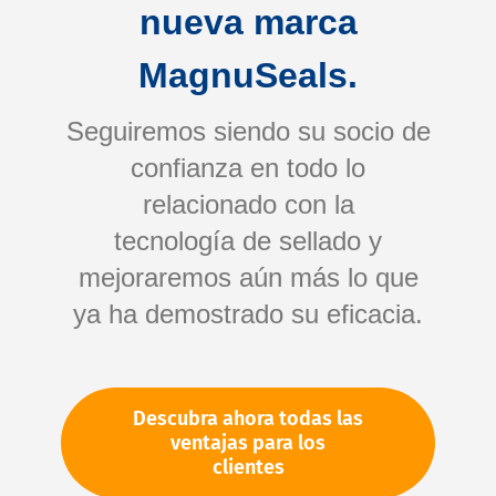
nueva marca
MagnuSeals.
Seguiremos siendo su socio de
confianza en todo lo
relacionado con la
tecnología de sellado y
Saltar
mejoraremos aún más lo que
al
comienzo
ya ha demostrado su eficacia.
de
la
galería
Su número de artículo:
Descubra ahora todas las
de
No especificado
ventajas para los
imágenes
Número de artículo
98096
clientes