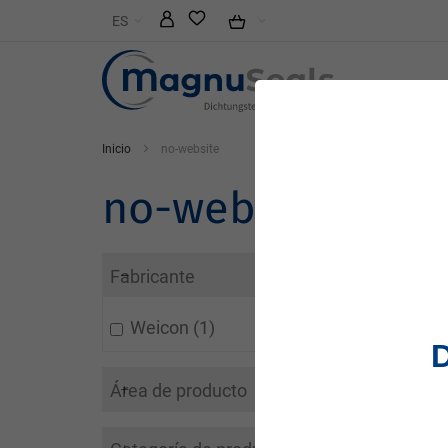
Ir
ES
al
contenido
Inicio
no-website
no-website
3
result
Fabricante
Mostrar
Weicon
1
Área de producto