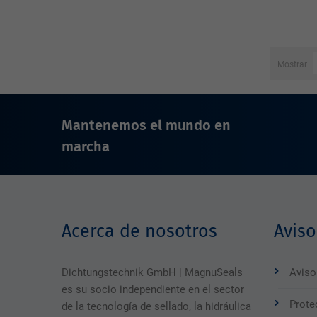
Mostrar
Mantenemos el mundo en
marcha
Acerca de nosotros
Aviso
Dichtungstechnik GmbH | MagnuSeals
Aviso
es su socio independiente en el sector
Prote
de la tecnología de sellado, la hidráulica