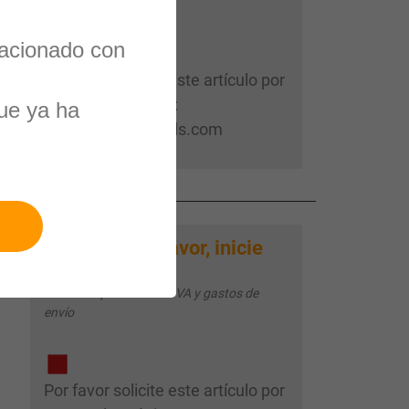
envío
lacionado con
Por favor solicite este artículo por
correo electrónico:
ue ya ha
sales@magnuseals.com
Por favor, inicie
Su precio:
sesión
Todos los precios más IVA y gastos de
envío
Por favor solicite este artículo por