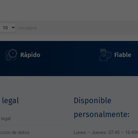
por página
Rápido
Fiable
 legal
Disponible
personalmente:
 legal
cción de datos
Lunes – Jueves: 07:45 – 16:45