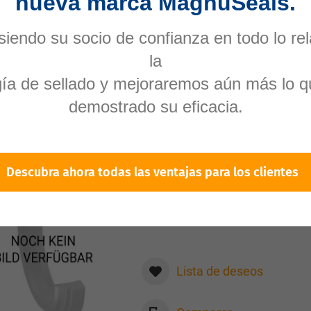
nueva marca MagnuSeals.
iendo su socio de confianza en todo lo re
Lista de deseos
la
Comparar
gía de sellado y mejoraremos aún más lo q
demostrado su eficacia.
Descubra ahora todas las ventajas para los clientes
Article Number:
93743
BA 1027 V8545-75 FFKM
Parofl.®
Lista de deseos