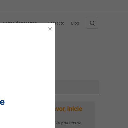
Acerca de nosotros
Contacto
Blog
Cerrar
1
e
Por favor, inicie
Su precio:
sesión
Todos los precios más IVA y gastos de