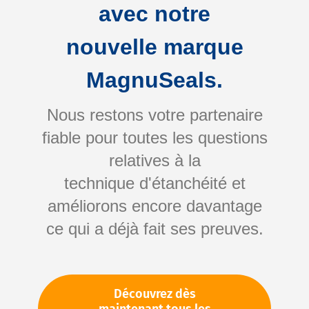
avec notre
nouvelle marque
MagnuSeals.
Nous restons votre partenaire
fiable pour toutes les questions
Skip
relatives à la
to
technique d'étanchéité et
the
améliorons encore davantage
beginning
Votre numéro d'article:
ce qui a déjà fait ses preuves.
of
Non spécifié
the
Numéro d'article
10861
images
gallery
Découvrez dès
Veuillez vous connecter
Votre prix: