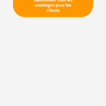
maintenant tous les
avantages pour les
TVA en sus. Informations sur
Frais de livraison et délai de
clients
livraison
Stock d'usine : disponible sous 1 semaine
Pièces en stock
Veuillez vous connecter
pour voir vos prix personnels
et les quantités disponibles dans nos entrepôts.
Ajouter à ma liste d’envie
Details
Joints en FKM : caoutchouc fluoré pour des
applications d’étanchéité exigeantes