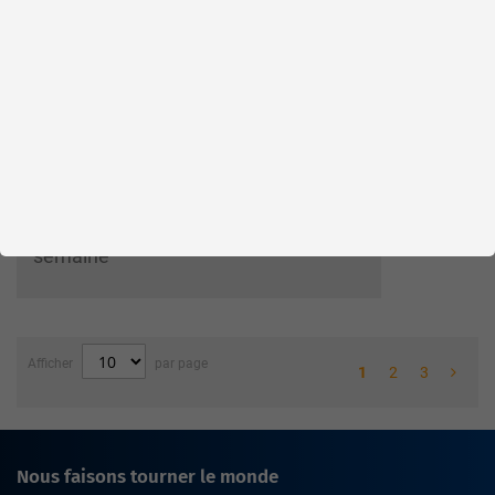
Liste d’envies
Comparer
Veuillez vous
Votre prix:
connecter
Pièces en stock
Stock d'usine : disponible sous 1
semaine
Afficher
par page
1
2
3
Nous faisons tourner le monde