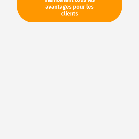
maintenant tous les
avantages pour les
clients
Veuillez vous
Votre prix:
connecter
Veuillez demander cet article par e-
mail : sales@magnuseals.com
Stock d'usine : disponible sous 1
semaine