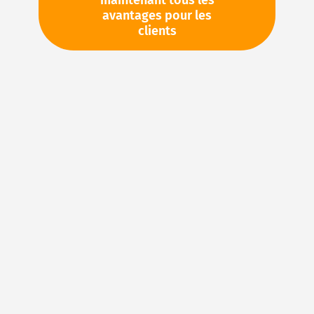
maintenant tous les
avantages pour les
clients
Article Number:
74795
NBR 70 schwarz
Liste d’envies
Comparer
Veuillez vous
Votre prix:
connecter