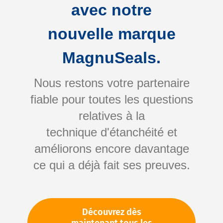
avec notre
Rangement clair et disponibilité rapide
Mobile et idéal pour les interventions de
nouvelle marque
maintenance
Réduit les temps d'arrêt lors des
MagnuSeals.
réparations
Nous restons votre partenaire
fiable pour toutes les questions
+ Refine
relatives à la
technique d'étanchéité et
5
results found
in 0.001 seconds
améliorons encore davantage
Afficher
par page
1
ce qui a déjà fait ses preuves.
Découvrez dès