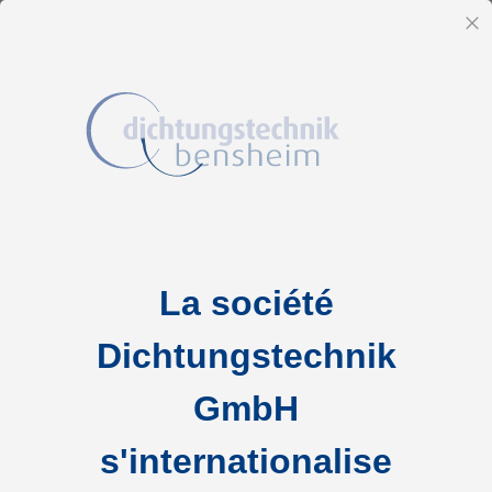
FR
Fe
Allez
Accueil
Services
au
contenu
La société
Dichtungstechnik
GmbH
s'internationalise