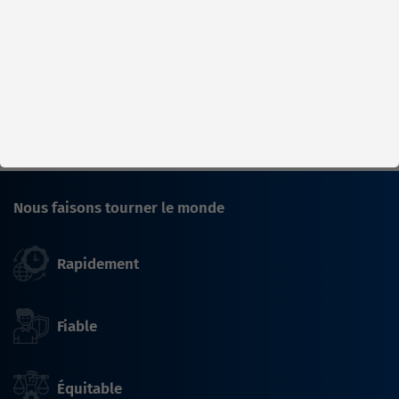
Stock d'usine : disponible sous 1
semaine
Afficher
par page
1
Nous faisons tourner le monde
Rapidement
Fiable
Équitable