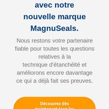
des composants
avec notre
Protection contre le fretting (soudure à
froid) et la corrosion
nouvelle marque
Amélioration de l’efficacité du montage
MagnuSeals.
Nous restons votre partenaire
+ Refine
fiable pour toutes les questions
relatives à la
8
results found
in 0.001 seconds
technique d'étanchéité et
Afficher
par page
1
améliorons encore davantage
ce qui a déjà fait ses preuves.
Découvrez dès