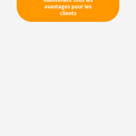
maintenant tous les
avantages pour les
clients
Article Number:
151090
Citrus-Reiniger
Liste d’envies
Comparer
Veuillez vous
Votre prix:
connecter