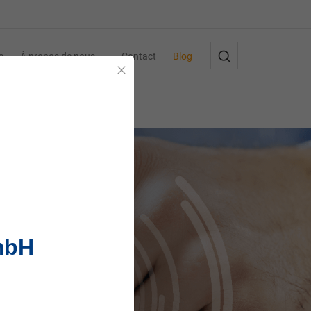
s
À propos de nous
Contact
Blog
Fermer
mbH