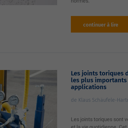
normes.
continuer à lire
Les joints toriques 
les plus importants
applications
de Klaus Schäufele-Har
Les joints toriques sont 
et la vie quotidienne. Cet