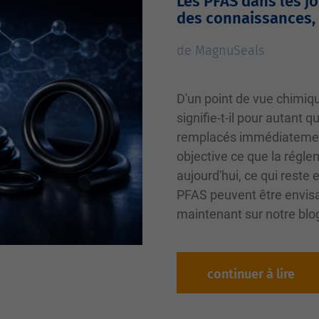
Les PFAS dans les jo
des connaissances,
de MagnuSeals
D'un point de vue chimiq
signifie-t-il pour autant q
remplacés immédiatemen
objective ce que la régl
aujourd'hui, ce qui reste
PFAS peuvent être envisag
maintenant sur notre blog
continuer à lire