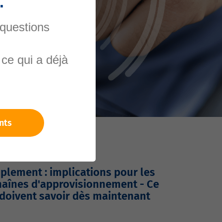
.
 questions
ce qui a déjà
nts
plement : implications pour les
chaînes d'approvisionnement - Ce
 doivent savoir dès maintenant