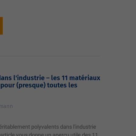
dans l'industrie – les 11 matériaux
 pour (presque) toutes les
tmann
véritablement polyvalents dans l'industrie
 article vous donne un aperçu utile des 11