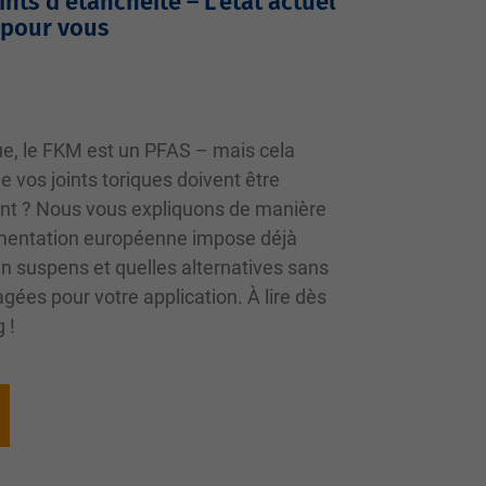
ints d'étanchéité – L'état actuel
 pour vous
ue, le FKM est un PFAS – mais cela
ue vos joints toriques doivent être
t ? Nous vous expliquons de manière
ementation européenne impose déjà
 en suspens et quelles alternatives sans
ées pour votre application. À lire dès
 !