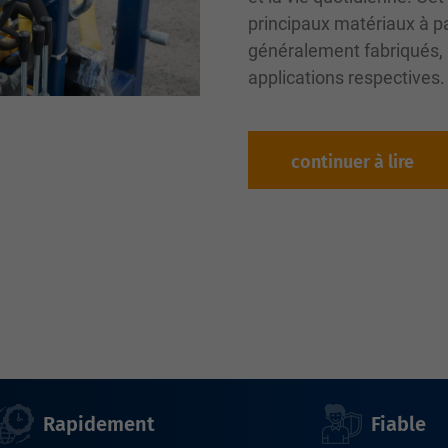
principaux matériaux à pa
généralement fabriqués, a
applications respectives.
continuer à lire
Rapidement
Fiable