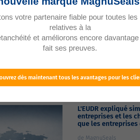
nouvelle marque MagnuSeals
ons votre partenaire fiable pour toutes les
relatives à la
étanchéité et améliorons encore davantage 
fait ses preuves.
ouvrez dès maintenant tous les avantages pour les clie
L'EUDR expliqué sim
entreprises et les 
que les entreprises
de MagnuSeals