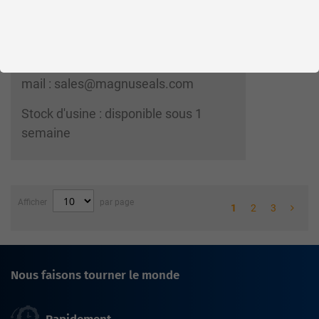
connecter
Veuillez demander cet article par e-
mail : sales@magnuseals.com
Stock d'usine : disponible sous 1
semaine
Afficher
par page
1
2
3
Nous faisons tourner le monde