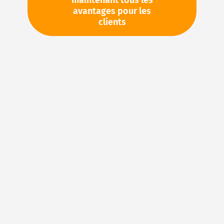
maintenant tous les
avantages pour les
clients
Liste d’envies
Comparer
Veuillez vous
Votre prix:
connecter
Veuillez demander cet article par e-
mail : sales@magnuseals.com
Stock d'usine : disponible sous 1
semaine