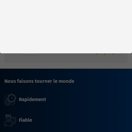
mail : sales@magnuseals.com
Stock d'usine : disponible sous 1
semaine
Afficher
par page
1
2
3
Nous faisons tourner le monde
Rapidement
Fiable