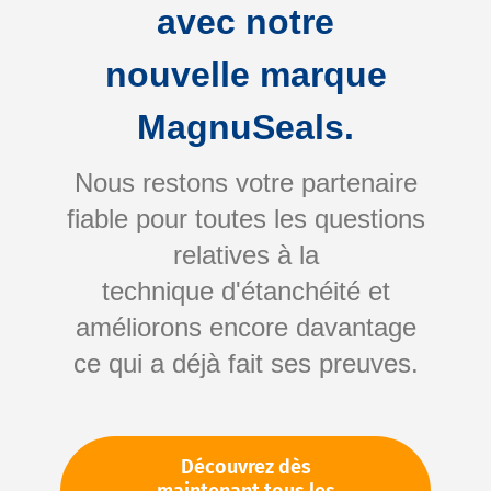
avec notre
Étanchéité durable contre les fluides et
les vibrations
nouvelle marque
Résistance aux produits chimiques et
aux températures
MagnuSeals.
Utilisation polyvalente : par ex. produits
anaérobies, silicones, polymères MS
Nous restons votre partenaire
fiable pour toutes les questions
+ Refine
relatives à la
technique d'étanchéité et
1-10 out of
134
results found
in 0.002 seconds
améliorons encore davantage
Afficher
par page
ce qui a déjà fait ses preuves.
1
2
3
Article Number:
146508
AN 301-70
Découvrez dès