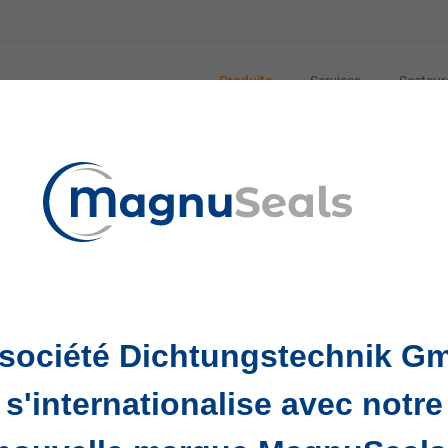
Produits
Services
Secteur
 dans les systèmes hydrauliques et pneumatiques
segments ou coupelles de piston, jouent un rôle essentie
 avantages indispensables au bon fonctionnement des m
 société Dichtungstechnik G
s de piston :
s'internationalise avec notre
joints de piston empêchent les fluides ou les gaz de s’éch
ité énergétique optimale et évite les fuites dans les sys