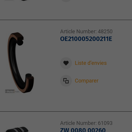
Article Number:
48250
OE210005200211E
Liste d’envies
Comparer
Article Number:
61093
ZW 0080 00260