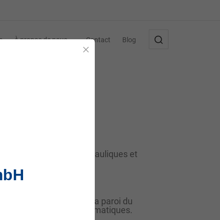
s
À propos de nous
Contact
Blog
Fermer
l dans les systèmes hydrauliques et
achines et équipements.
mbH
apper entre le piston et la paroi du
tèmes hydrauliques et pneumatiques.