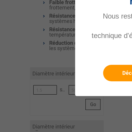
Faible frottement et longue durée 
frottement, ce qui diminue l’usure e
Nous rest
Résistance à haute pression
: Les j
systèmes hydrauliques haute perf
Résistance à la température et aux
températures et aux fluides agressif
technique d'
Réduction des coûts de maintenan
les systèmes hydrauliques et pneu
1-10 out
Déc
Diamètre intérieur (mm)
Afficher
Synoa_AlgoliaArticleList-to
Go
Diamètre intérieur