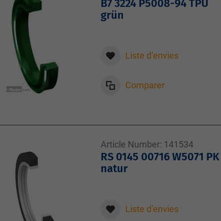
B7 3224 P5008-94 TPU
grün
Liste d’envies
Comparer
Article Number:
141534
RS 0145 00716 W5071 PK
natur
Liste d’envies