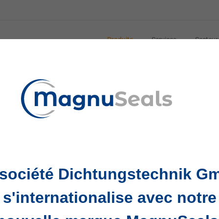
Produits
Services
Secteur
ulique : secteurs et solutions
s jouent un rôle essentiel dans le bon fonctionnement et l
s est crucial pour la performance et la durabilité des sy
 société Dichtungstechnik G
 secteurs concernés.
s'internationalise avec notre
ntiennent la pression interne et évitent les fuites. Joints
t les pertes de liquide et maintiennent la pression. Joint