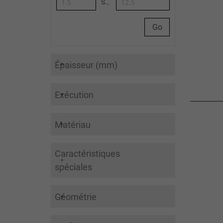
Synoa_AlgoliaArticleList-to
Go
Épaisseur (mm)
Exécution
Matériau
Caractéristiques
spéciales
Géométrie