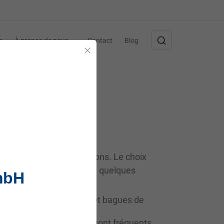
s
À propos de nous
Contact
Blog
Fermer
a sécurité des installations. Le choix
stèmes hydrauliques. Voici quelques
mbH
 de piston, joints de tige et bagues de
s d’arbre et joints plats sont fréquents.