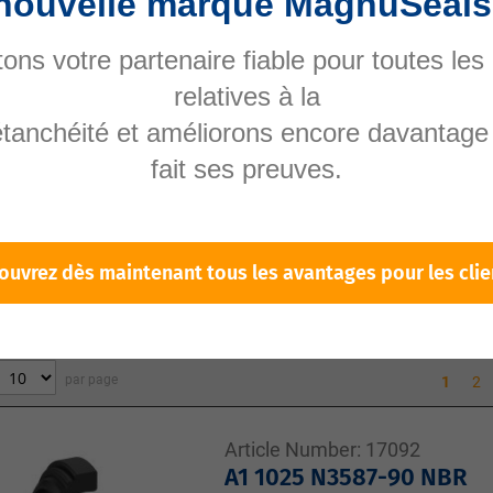
nouvelle marque MagnuSeals
erez un large choix de racleurs et de joints racleurs pou
ons votre partenaire fiable pour toutes les
ière et l'humidité de pénétrer dans les composants sensib
s et prolongent la durée de vie de vos équipements.
relatives à la
étanchéité et améliorons encore davantage 
ue ou pneumatique – nous avons la solution adaptée. Nos
tels que le TPU, le NBR ou le FKM, parfaitement adaptés 
fait ses preuves.
ndustriels conçus pour répondre à vos besoins.
es besoins de maintenance et assurer un fonctionnement f
vous garantissons une qualité et une fiabilité optimales.
ouvrez dès maintenant tous les avantages pour les clie
 of
831
results found
in 0.003 seconds
par page
1
2
Article Number:
17092
A1 1025 N3587-90 NBR