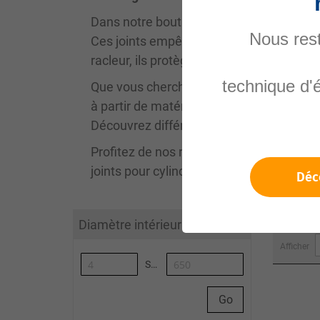
Dans notre boutique en ligne, vous trouv
Nous rest
Ces joints empêchent la saleté, la pouss
racleur, ils protègent les pièces interne
technique d'
Que vous cherchiez un racleur hydrauliq
à partir de matériaux de haute qualité, 
Découvrez différents types de racleurs i
Profitez de nos racleurs pour réduire l
joints pour cylindres hydrauliques, nous 
Déc
1-10 out
Diamètre intérieur (mm)
Afficher
Synoa_AlgoliaArticleList-to
Go