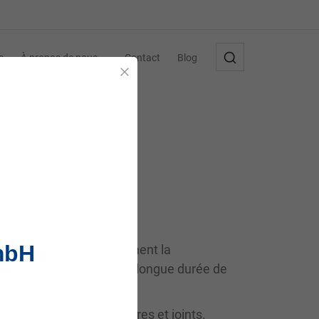
s
À propos de nous
Contact
Blog
Fermer
mbH
pneumatiques. Ils empêchent la
ints. Ils garantissent une longue durée de
durée de vie des cylindres et joints.