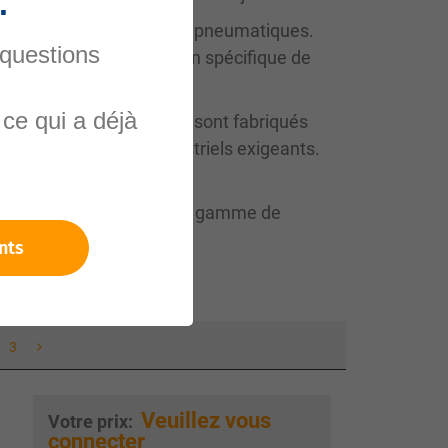
.
r cylindres hydrauliques et pneumatiques.
 questions
les. Grâce à leur fonction spécifique de
ce qui a déjà
 racleurs pour cylindres sont fabriqués
aux environnements industriels exigeants.
iable. Grâce à notre large gamme de
nts
3
Veuillez vous
Votre prix:
connecter