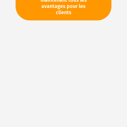
maintenant tous les
avantages pour les
Liste d’envies
Comparer
clients
Veuillez vous
Votre prix:
connecter
Pièces en stock
Stock d'usine : disponible sous 1
semaine