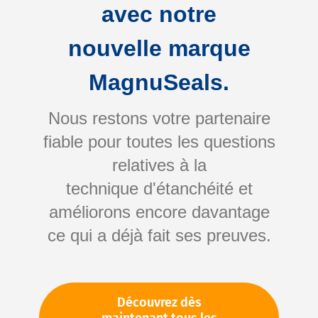
pressions
avec notre
Protection contre le grippage et la
corrosion par fretting
nouvelle marque
Efficacité à long terme, même dans des
conditions extrêmes
MagnuSeals.
Nous restons votre partenaire
+ Refine
fiable pour toutes les questions
relatives à la
1-10 out of
27
results found
in 0.001 seconds
technique d'étanchéité et
Afficher
par page
améliorons encore davantage
1
2
3
ce qui a déjà fait ses preuves.
Article Number:
140758
OLUBE 884-2 O-Lube
Découvrez dès