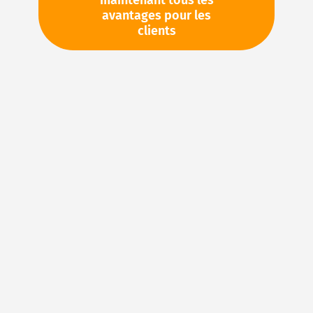
maintenant tous les
avantages pour les
clients
Abzudichtendes Medium
Einsatztemperatur
Gewünschte Stückzahl
*
Upload Zeichnung Bauteil
?