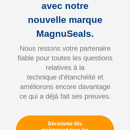
brefs délais et reviendrons vers vous
avec notre
rapidement.
nouvelle marque
MagnuSeals.
Die benötigte Dichtung
Nous restons votre partenaire
fiable pour toutes les questions
Werkstoff
relatives à la
technique d'étanchéité et
Anwendungsfall
améliorons encore davantage
ce qui a déjà fait ses preuves.
Découvrez dès