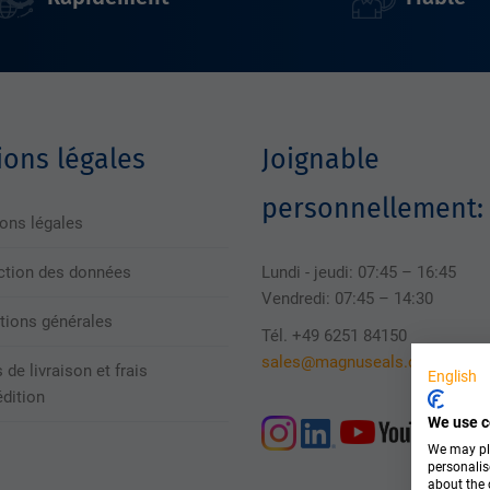
ons légales
Joignable
personnellement:
ons légales
ction des données
Lundi - jeudi: 07:45 – 16:45
Vendredi: 07:45 – 14:30
tions générales
Tél. +49 6251 84150
sales@magnuseals.com
 de livraison et frais
English
édition
We use c
We may pla
personalis
about the 