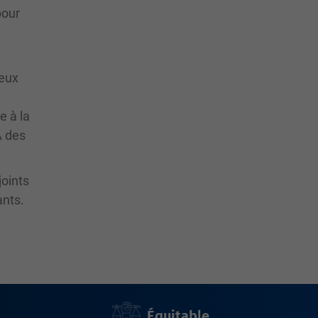
pour
reux
e à la
À des
joints
ants.
Équitable