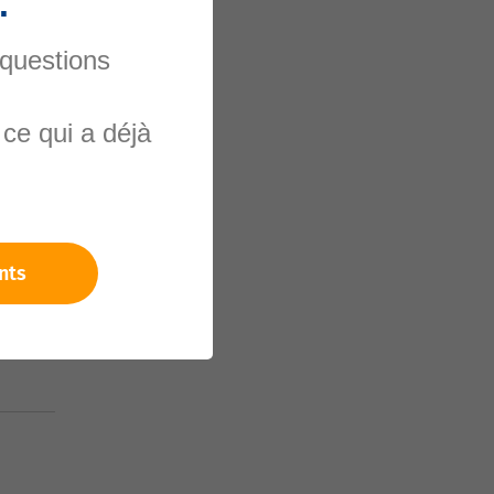
.
 questions
nels
ce qui a déjà
nts