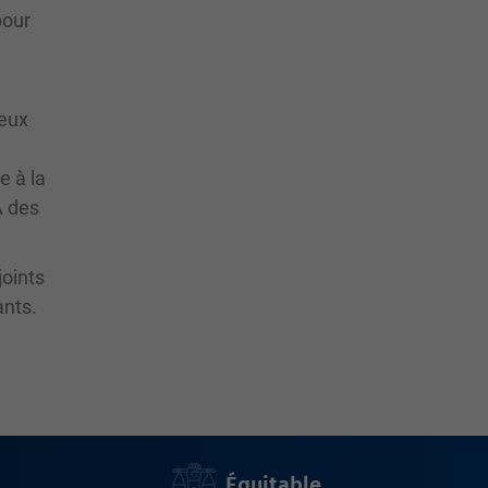
pour
reux
e à la
À des
joints
ants.
Équitable