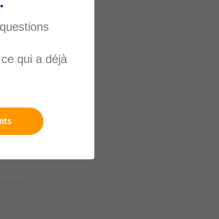
.
 questions
nels
ce qui a déjà
nts