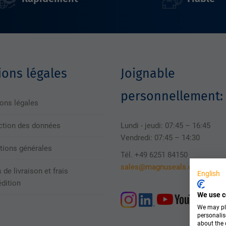
ons légales
Joignable
personnellement:
ons légales
ction des données
Lundi - jeudi: 07:45 – 16:45
Vendredi: 07:45 – 14:30
tions générales
Tél. +49 6251 84150
sales@magnuseals.com
 de livraison et frais
English
édition
We use c
We may pla
personalis
about the 