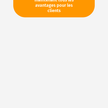
maintenant tous les
avantages pour les
TVA en sus. Informations sur
Frais de livraison et délai de
clients
livraison
Stock d'usine : disponible sous 1 semaine
Veuillez demander cet article par e-mail :
sales@magnuseals.com
Veuillez vous connecter
pour voir vos prix personnels
et les quantités disponibles dans nos entrepôts.
Ajouter à ma liste d’envie
Details
Joints en FKM : caoutchouc fluoré pour des