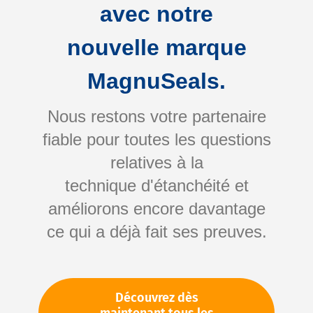
avec notre
nouvelle marque
MagnuSeals.
Nous restons votre partenaire
fiable pour toutes les questions
Skip
relatives à la
to
technique d'étanchéité et
the
améliorons encore davantage
beginning
Votre numéro d'article:
ce qui a déjà fait ses preuves.
of
Non spécifié
the
Numéro d'article
11146
images
gallery
Découvrez dès
Veuillez vous connecter
Votre prix: