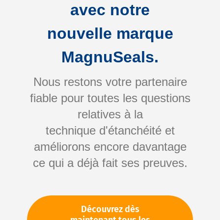
avec notre
nouvelle marque
MagnuSeals.
Nous restons votre partenaire
fiable pour toutes les questions
Skip
relatives à la
to
technique d'étanchéité et
the
améliorons encore davantage
beginning
Votre numéro d'article:
ce qui a déjà fait ses preuves.
of
Non spécifié
the
Numéro d'article
10318
images
gallery
Découvrez dès
Veuillez vous connecter
Votre prix: