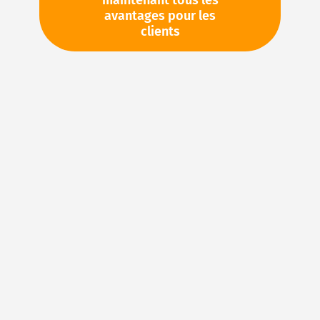
maintenant tous les
avantages pour les
TVA en sus. Informations sur
Frais de livraison et délai de
clients
livraison
Stock d'usine : disponible sous 1 semaine
Veuillez demander cet article par e-mail :
sales@magnuseals.com
Veuillez vous connecter
pour voir vos prix personnels
et les quantités disponibles dans nos entrepôts.
Ajouter à ma liste d’envie
Details
NBR (caoutchouc acrylonitrile-butadiène) – Le