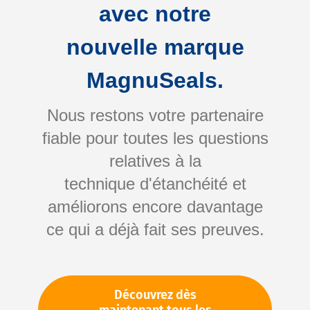
avec notre
nouvelle marque
MagnuSeals.
Nous restons votre partenaire
fiable pour toutes les questions
Skip
relatives à la
to
technique d'étanchéité et
the
améliorons encore davantage
beginning
Votre numéro d'article:
ce qui a déjà fait ses preuves.
of
Non spécifié
the
Numéro d'article
10480
images
gallery
Découvrez dès
Veuillez vous connecter
Votre prix: