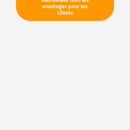
maintenant tous les
avantages pour les
TVA en sus. Informations sur
Frais de livraison et délai de
clients
livraison
Stock d'usine : disponible sous 1 semaine
Veuillez demander cet article par e-mail :
sales@magnuseals.com
Veuillez vous connecter
pour voir vos prix personnels
et les quantités disponibles dans nos entrepôts.
Ajouter à ma liste d’envie
Details
NBR (caoutchouc acrylonitrile-butadiène) – Le