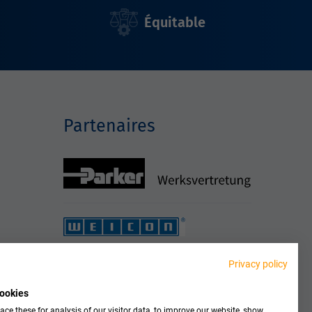
Équitable
Partenaires
Privacy policy
ookies
ce these for analysis of our visitor data, to improve our website, show