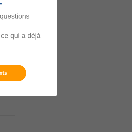
.
 questions
ce qui a déjà
nels
nts