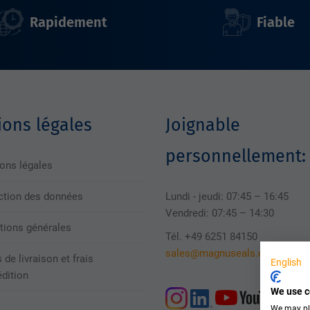
Rapidement
Fiable
ons légales
Joignable
personnellement:
ons légales
ction des données
Lundi - jeudi: 07:45 – 16:45
Vendredi: 07:45 – 14:30
tions générales
Tél. +49 6251 84150
sales@magnuseals.com
 de livraison et frais
English
édition
We use c
We may pla