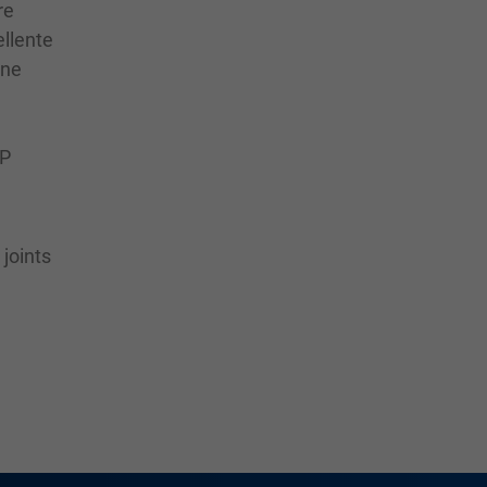
re
ellente
une
SP
joints