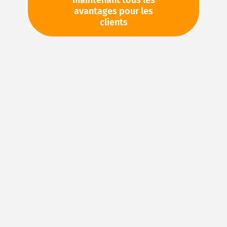
maintenant tous les
avantages pour les
TVA en sus. Informations sur
Frais de livraison et délai de
clients
livraison
Stock d'usine : disponible sous 1 semaine
Veuillez demander cet article par e-mail :
sales@magnuseals.com
Veuillez vous connecter
pour voir vos prix personnels
et les quantités disponibles dans nos entrepôts.
Ajouter à ma liste d’envie
Details
Joints en FKM : caoutchouc fluoré pour des