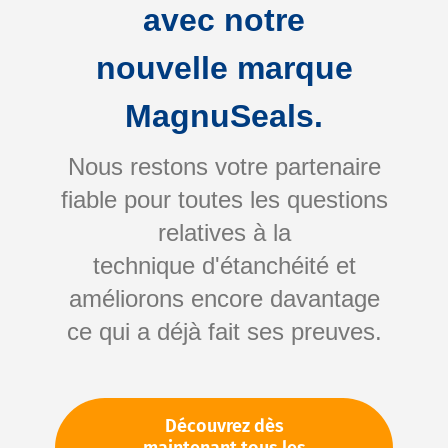
avec notre
nouvelle marque
MagnuSeals.
Nous restons votre partenaire
fiable pour toutes les questions
Skip
relatives à la
to
technique d'étanchéité et
the
améliorons encore davantage
beginning
Votre numéro d'article:
ce qui a déjà fait ses preuves.
of
Non spécifié
the
Numéro d'article
11401
images
gallery
Découvrez dès
Veuillez vous connecter
Votre prix: