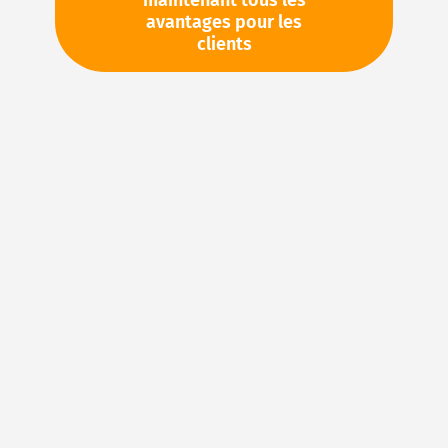
maintenant tous les
avantages pour les
TVA en sus. Informations sur
Frais de livraison et délai de
clients
livraison
Stock d'usine : disponible sous 1 semaine
Veuillez demander cet article par e-mail :
sales@magnuseals.com
Veuillez vous connecter
pour voir vos prix personnels
et les quantités disponibles dans nos entrepôts.
Ajouter à ma liste d’envie
Details
Joints en FKM : caoutchouc fluoré pour des