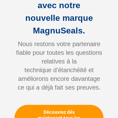
avec notre
nouvelle marque
MagnuSeals.
Nous restons votre partenaire
fiable pour toutes les questions
Skip
relatives à la
to
technique d'étanchéité et
the
améliorons encore davantage
beginning
Votre numéro d'article:
ce qui a déjà fait ses preuves.
of
Non spécifié
the
Numéro d'article
11013
images
gallery
Découvrez dès
Veuillez vous connecter
Votre prix: