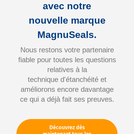
avec notre
nouvelle marque
MagnuSeals.
Nous restons votre partenaire
fiable pour toutes les questions
Skip
relatives à la
to
technique d'étanchéité et
the
améliorons encore davantage
beginning
Votre numéro d'article:
ce qui a déjà fait ses preuves.
of
Non spécifié
the
Numéro d'article
11049
images
gallery
Découvrez dès
Veuillez vous connecter
Votre prix: