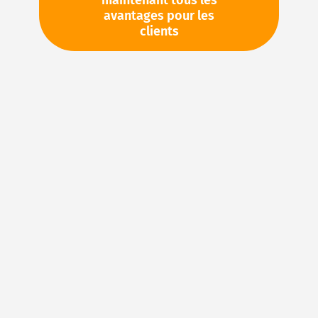
maintenant tous les
avantages pour les
TVA en sus. Informations sur
Frais de livraison et délai de
clients
livraison
Stock d'usine : disponible sous 1 semaine
Pièces en stock
Veuillez vous connecter
pour voir vos prix personnels
et les quantités disponibles dans nos entrepôts.
Ajouter à ma liste d’envie
Details
Joints en FKM : caoutchouc fluoré pour des
applications d’étanchéité exigeantes