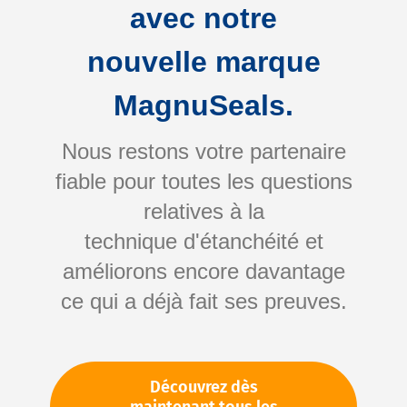
avec notre
nouvelle marque
MagnuSeals.
Nous restons votre partenaire
fiable pour toutes les questions
Skip
relatives à la
to
technique d'étanchéité et
the
améliorons encore davantage
beginning
Votre numéro d'article:
ce qui a déjà fait ses preuves.
of
Non spécifié
the
Numéro d'article
10229
images
gallery
Découvrez dès
Veuillez vous connecter
Votre prix: