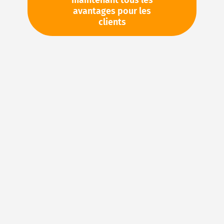
maintenant tous les
avantages pour les
TVA en sus. Informations sur
Frais de livraison et délai de
clients
livraison
Stock d'usine : disponible sous 1 semaine
Veuillez demander cet article par e-mail :
sales@magnuseals.com
Veuillez vous connecter
pour voir vos prix personnels
et les quantités disponibles dans nos entrepôts.
Ajouter à ma liste d’envie
Details
NBR (caoutchouc acrylonitrile-butadiène) – Le