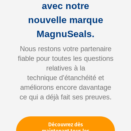
avec notre
nouvelle marque
MagnuSeals.
Nous restons votre partenaire
fiable pour toutes les questions
Skip
relatives à la
to
technique d'étanchéité et
the
améliorons encore davantage
beginning
Votre numéro d'article:
ce qui a déjà fait ses preuves.
of
Non spécifié
the
Numéro d'article
10270
images
gallery
Découvrez dès
Veuillez vous connecter
Votre prix: