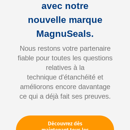
avec notre
nouvelle marque
MagnuSeals.
Nous restons votre partenaire
fiable pour toutes les questions
Skip
relatives à la
to
technique d'étanchéité et
the
améliorons encore davantage
beginning
Votre numéro d'article:
ce qui a déjà fait ses preuves.
of
Non spécifié
the
Numéro d'article
10297
images
gallery
Découvrez dès
Veuillez vous connecter
Votre prix: