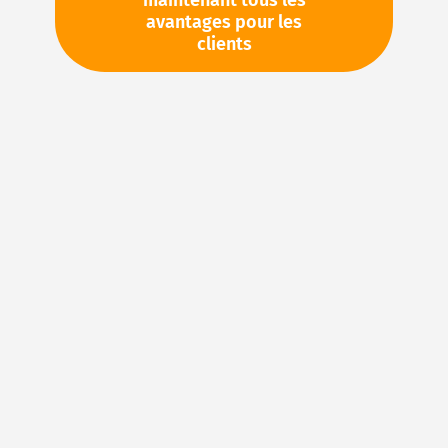
maintenant tous les
avantages pour les
TVA en sus. Informations sur
Frais de livraison et délai de
clients
livraison
Stock d'usine : disponible sous 1 semaine
Veuillez demander cet article par e-mail :
sales@magnuseals.com
Veuillez vous connecter
pour voir vos prix personnels
et les quantités disponibles dans nos entrepôts.
Ajouter à ma liste d’envie
Details
NBR (caoutchouc acrylonitrile-butadiène) – Le