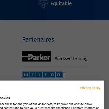
Équitable
Partenaires
Privacy policy
ookies
ce these for analysis of our visitor data, to improve our website, show
ed content and to give you a great website experience. For more information