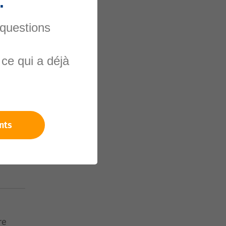
.
 questions
nels
ce qui a déjà
nts
re