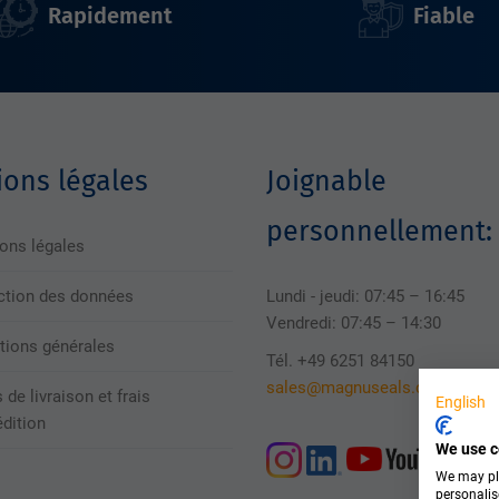
Rapidement
Fiable
ons légales
Joignable
personnellement:
ons légales
ction des données
Lundi - jeudi: 07:45 – 16:45
Vendredi: 07:45 – 14:30
tions générales
Tél. +49 6251 84150
sales@magnuseals.com
 de livraison et frais
English
édition
We use c
We may pla
personalis