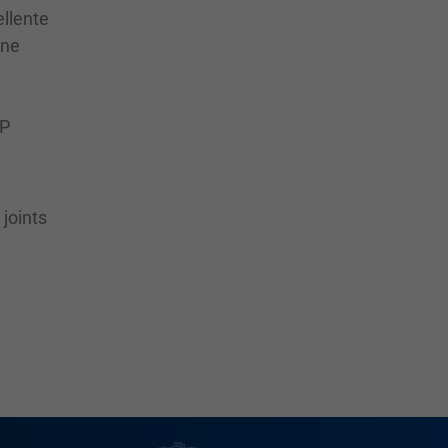
ellente
une
SP
joints