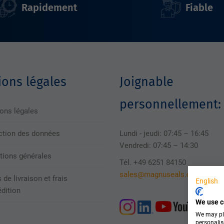
Rapidement
Fiable
ons légales
Joignable
personnellement:
ons légales
ction des données
Lundi - jeudi: 07:45 – 16:45
Vendredi: 07:45 – 14:30
tions générales
Tél. +49 6251 84150
sales@magnuseals.com
 de livraison et frais
English
édition
We use c
We may pla
personalis