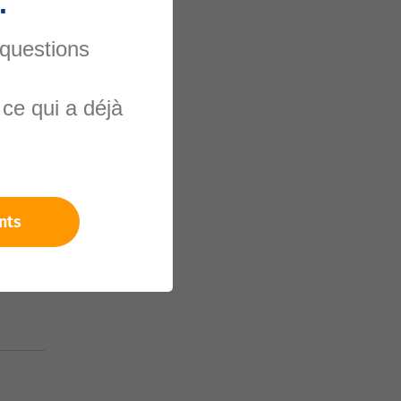
.
 questions
ce qui a déjà
nels
nts