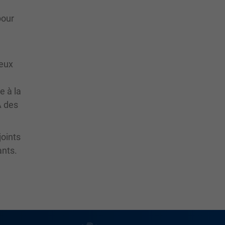
pour
reux
e à la
À des
joints
ants.