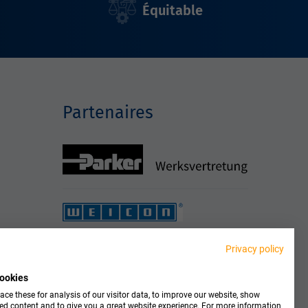
Équitable
Partenaires
Privacy policy
ookies
ce these for analysis of our visitor data, to improve our website, show
ed content and to give you a great website experience. For more information