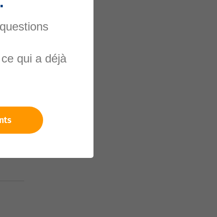
.
 questions
nels
ce qui a déjà
nts