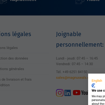
ons légales
Joignable
personnellement:
ons légales
ction des données
Lundi - jeudi: 07:45 – 16:45
Vendredi: 07:45 – 14:30
tions générales
Tél. +49 6251 84150
sales@magnuseals.com
 de livraison et frais
English
édition
We use c
We may pla
personalis
about the 