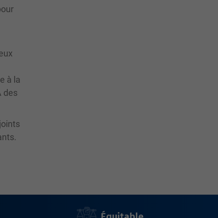
pour
reux
e à la
À des
joints
ants.
Équitable