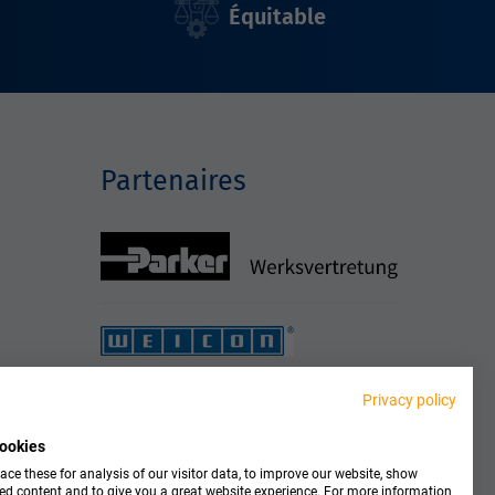
Équitable
Partenaires
Privacy policy
ookies
ce these for analysis of our visitor data, to improve our website, show
ed content and to give you a great website experience. For more information