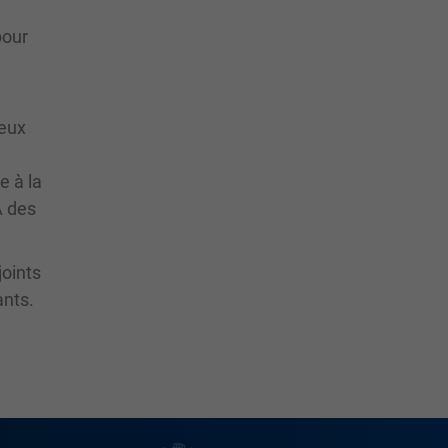
pour
reux
e à la
À des
joints
ants.