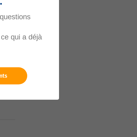
.
 questions
ce qui a déjà
nels
nts