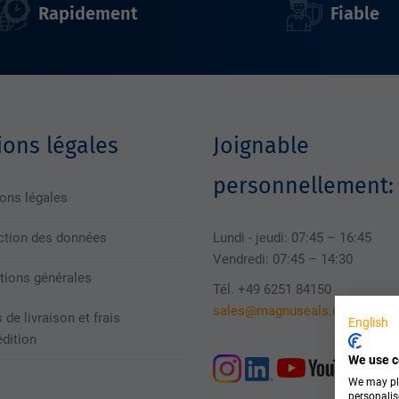
Rapidement
Fiable
ons légales
Joignable
personnellement:
ons légales
ction des données
Lundi - jeudi: 07:45 – 16:45
Vendredi: 07:45 – 14:30
tions générales
Tél. +49 6251 84150
sales@magnuseals.com
 de livraison et frais
English
édition
We use c
We may pla
personalis