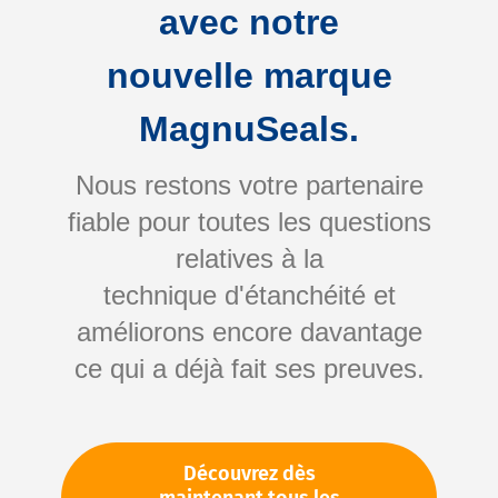
avec notre
nouvelle marque
MagnuSeals.
Nous restons votre partenaire
fiable pour toutes les questions
Skip
relatives à la
to
technique d'étanchéité et
the
améliorons encore davantage
beginning
Votre numéro d'article:
ce qui a déjà fait ses preuves.
of
Non spécifié
the
Numéro d'article
11215
images
gallery
Découvrez dès
Veuillez vous connecter
Votre prix: