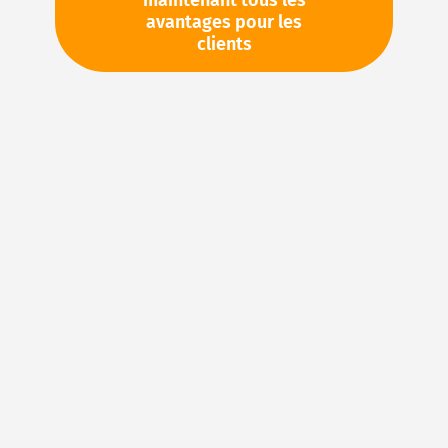
maintenant tous les
avantages pour les
TVA en sus. Informations sur
Frais de livraison et délai de
clients
livraison
Stock d'usine : disponible sous 1 semaine
Veuillez demander cet article par e-mail :
sales@magnuseals.com
Veuillez vous connecter
pour voir vos prix personnels
et les quantités disponibles dans nos entrepôts.
Ajouter à ma liste d’envie
Details
Joints en FKM : caoutchouc fluoré pour des